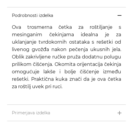
Podrobnosti izdelka
Ova trosmerna četka za roštiljanje s
mesinganim čekinjama idealna je za
uklanjanje tvrdokornih ostataka s rešetki od
livenog gvožđa nakon pečenja ukusnih jela.
Oblik zakrivljene ručke pruža dodatnu polugu
prilikom čišćenja. Okomita orijentacija čekinja
omogućuje lakše i bolje čišćenje između
rešetki. Praktična kuka znači da je ova četka
za roštilj uvek pri ruci.
Primerjava izdelka