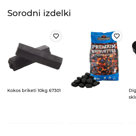
Sorodni izdelki
Kokos briketi 10kg 67301
Dig
skl