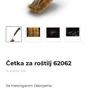
Četka za roštilj 62062
Št. izdelka: 209
Sa mesinganim čekinjama.