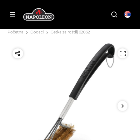
Početna
Dodaci
Četka za roštilj 62062