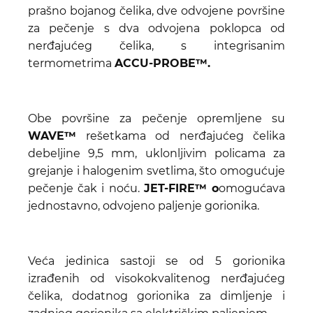
prašno bojanog čelika, dve odvojene površine
za pečenje s dva odvojena poklopca od
nerđajućeg čelika, s integrisanim
termometrima
ACCU-PROBE™.
Obe površine za pečenje opremljene su
WAVE™
rešetkama od nerđajućeg čelika
debeljine 9,5 mm, uklonljivim policama za
grejanje i halogenim svetlima, što omogućuje
pečenje čak i noću.
JET-FIRE™
o
omogućava
jednostavno, odvojeno paljenje gorionika.
Veća jedinica sastoji se od 5 gorionika
izrađenih od visokokvalitenog nerđajućeg
čelika, dodatnog gorionika za dimljenje i