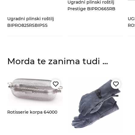
Ugradni plinski roštilj
Prestige BIPRO665RB
Ugradni plinski roštilj
UG
BIPRO825RSBIPSS
RO
Morda te zanima tudi ...
Rotisserie korpa 64000