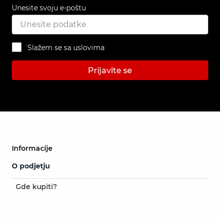
Unesite svoju e-poštu
Slažem se sa uslovima
Prijavite se
Informacije
O podjetju
Gde kupiti?