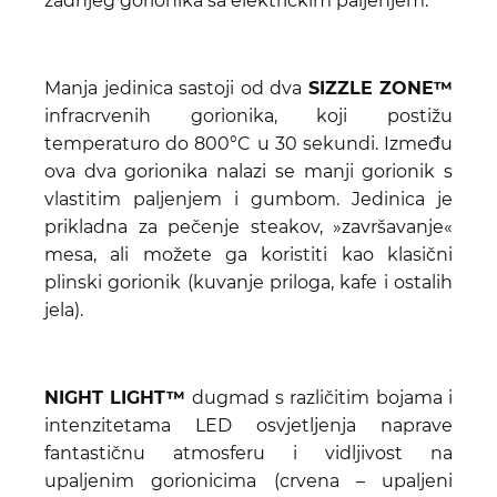
zadnjeg gorionika sa električkim paljenjem.
Manja jedinica sastoji od dva
SIZZLE ZONE™
infracrvenih gorionika, koji postižu
temperaturo do 800°C u 30 sekundi. Između
ova dva gorionika nalazi se manji gorionik s
vlastitim paljenjem i gumbom. Jedinica je
prikladna za pečenje steakov, »završavanje«
mesa, ali možete ga koristiti kao klasični
plinski gorionik (kuvanje priloga, kafe i ostalih
jela).
NIGHT LIGHT™
dugmad s različitim bojama i
intenzitetama LED osvjetljenja naprave
fantastičnu atmosferu i vidljivost na
upaljenim gorionicima (crvena – upaljeni