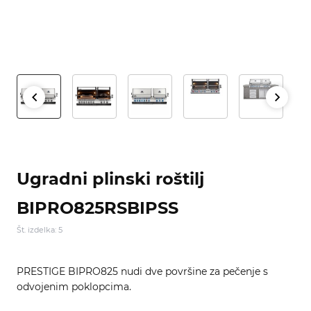
Ugradni plinski roštilj
BIPRO825RSBIPSS
Št. izdelka: 5
PRESTIGE BIPRO825 nudi dve površine za pečenje s
odvojenim poklopcima.