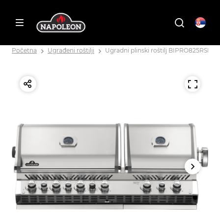
Početna
Ugrađeni roštilji
Ugradni plinski roštilj BIPRO825RSBIP