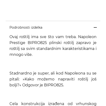
Podrobnosti izdelka
Ovaj roštilj ima sve što vam treba. Napoleon
Prestige BIPRO825 plinski roštilj zapravo je
roštilj sa svim standardnim karakteristikama i
mnogo više.
Stadnardno je super, ali kod Napoleona su se
pitali: »Kako možemo napraviti roštilj još
bolji?« Odgovor je BIPRO825.
Cela konstrukcija izrađena od vrhunskog