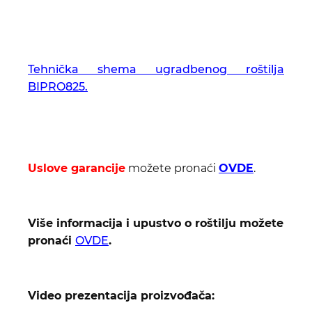
Tehnička shema ugradbenog roštilja
BIPRO825.
Uslove garancije
možete pronaći
OVDE
.
Više informacija i upustvo o roštilju možete
pronaći
OVDE
.
Video prezentacija proizvođača: