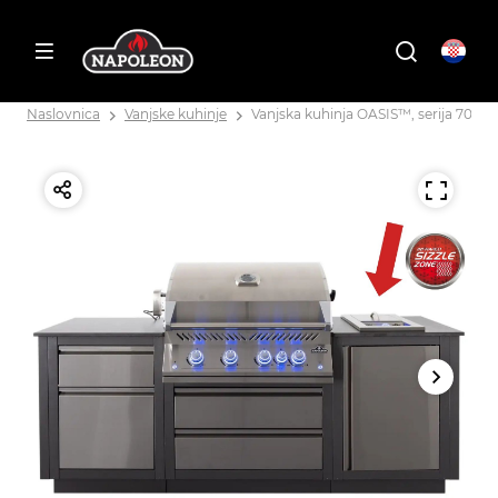
Naslovnica
Vanjske kuhinje
Vanjska kuhinja OASIS™, serija 700