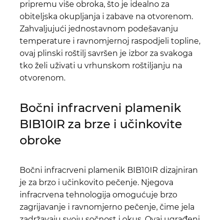
pripremu više obroka, što je idealno za
obiteljska okupljanja i zabave na otvorenom.
Zahvaljujući jednostavnom podešavanju
temperature i ravnomjernoj raspodjeli topline,
ovaj plinski roštilj savršen je izbor za svakoga
tko želi uživati u vrhunskom roštiljanju na
otvorenom.
Bočni infracrveni plamenik
BIB10IR za brze i učinkovite
obroke
Bočni infracrveni plamenik BIB10IR dizajniran
je za brzo i učinkovito pečenje. Njegova
infracrvena tehnologija omogućuje brzo
zagrijavanje i ravnomjerno pečenje, čime jela
zadržavaju svoju sočnost i okus. Ovaj ugrađeni