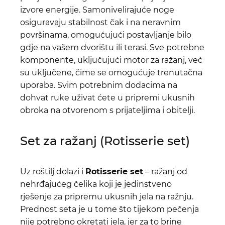
izvore energije. Samonivelirajuće noge
osiguravaju stabilnost čak i na neravnim
površinama, omogućujući postavljanje bilo
gdje na vašem dvorištu ili terasi. Sve potrebne
komponente, uključujući motor za ražanj, već
su uključene, čime se omogućuje trenutačna
uporaba. Svim potrebnim dodacima na
dohvat ruke uživat ćete u pripremi ukusnih
obroka na otvorenom s prijateljima i obitelji.
Set za ražanj (Rotisserie set)
Uz roštilj dolazi i
Rotisserie set
– ražanj od
nehrđajućeg čelika koji je jedinstveno
rješenje za pripremu ukusnih jela na ražnju.
Prednost seta je u tome što tijekom pečenja
nije potrebno okretati jela, jer za to brine