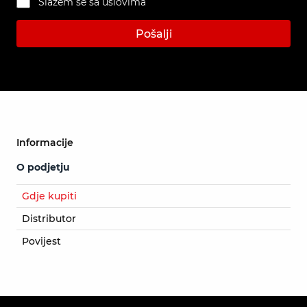
Slažem se sa uslovima
Pošalji
Informacije
O podjetju
Gdje kupiti
Distributor
Povijest