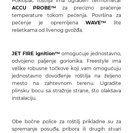
Poklopac roštilja ima ugrađen termometar
ACCU PROBE™
za precizno praćenje
temperature tokom pečenja. Površina za
pečenje je opremljena
WAVE™
lite
rešetkama od livenog gvožđa.
JET FIRE ignition™
omogućuje jednostavno,
odvojeno paljenje gorionika. Freestyle ima
velike robusne točkove koji vam omogućuju
jednostavno dovođenje roštilja na željeno
mesto na zahtevnom terenu. Ugradite
plinsku bocu sa stražnje strane, što olakšava
instalaciju.
Obe bočne police za roštilj prikladne su za
spremanje posuđa, pribora ili drugih stvari