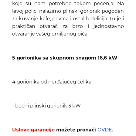
koje su nam potrebne tokom pečenja. Na
levoj polici nalazimo plinski gorionik pogodan
za kuvanje kafe, povrća i ostalih delicija. Tu je i
praktičan otvarač za brzo i jednostavno
otvaranje vašeg omiljenog pića.
5 gorionika sa skupnom snagom 16,6 kW
4 gorionika od nerđajućeg čelika
1 bočni plinski gorionik 3 kW
Uslove garancije
možete pronaći
OVDE
.