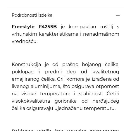
Podrobnosti izdelka
Freestyle F425SB
je kompaktan roštilj s
vrhunskim karakteristikama i nenadmašnom
vrednošću.
Konstrukcija je od prašno bojanog čelika,
poklopac i prednji deo od kvalitetnog
emajliranog čelika. Gril komora je izrađena od
livenog aluminijuma, što osigurava otpornost
na visoke temperature i stabilnost. Četiri
visokokvalitetna gorionika od nerđajućeg
čelika osiguravaju ujednačenu temperaturu.