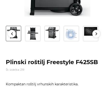
Plinski roštilj Freestyle F425SB
Št. izdelka: 219
Kompaktan roštilj vrhunskih karakteristika.