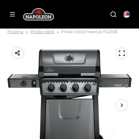
Početna
Plinski roštilji
Plinski roštilj Freestyle F425SB