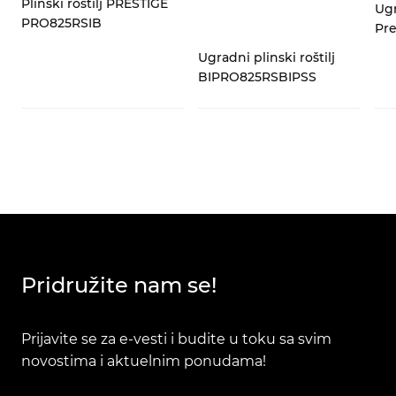
Plinski roštilj PRESTIGE
Ugr
PRO825RSIB
Pr
Ugradni plinski roštilj
BIPRO825RSBIPSS
Pridružite nam se!
Prijavite se za e-vesti i budite u toku sa svim
novostima i aktuelnim ponudama!