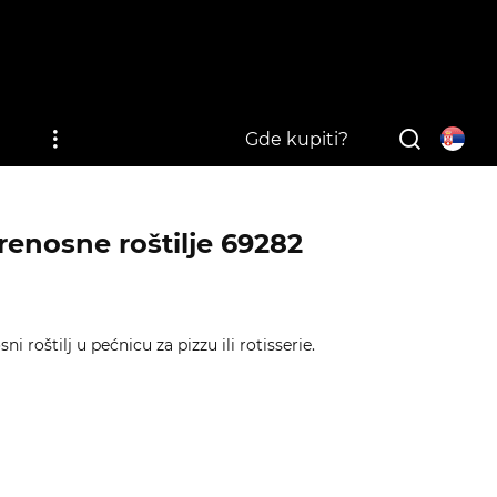
i
Gde kupiti?
renosne roštilje 69282
ni roštilj u pećnicu za pizzu ili rotisserie.