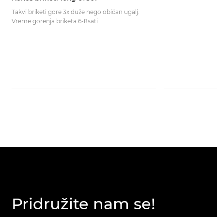
Takvi briketi gore 3x duže nego običan ugalj.
Vreme gorenja briketa 6-8sati.
Pridružite nam se!