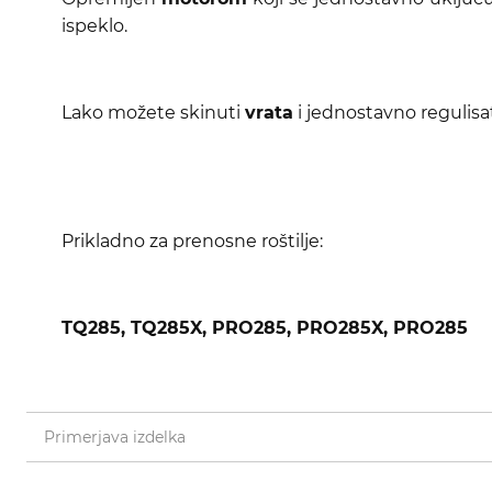
ispeklo.
Lako možete skinuti
vrata
i jednostavno regulisa
Prikladno za prenosne roštilje:
TQ285, TQ285X, PRO285, PRO285X, PRO285
Primerjava izdelka