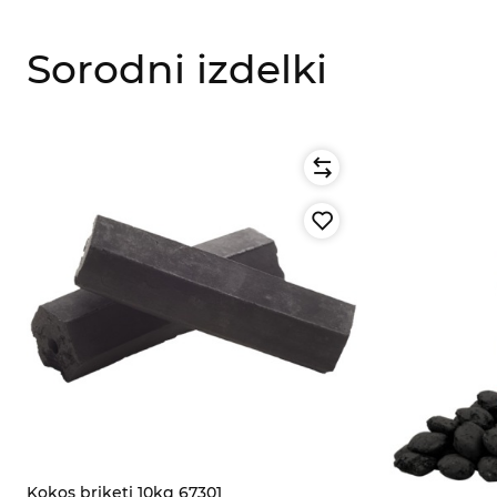
Sorodni izdelki
Kokos briketi 10kg 67301