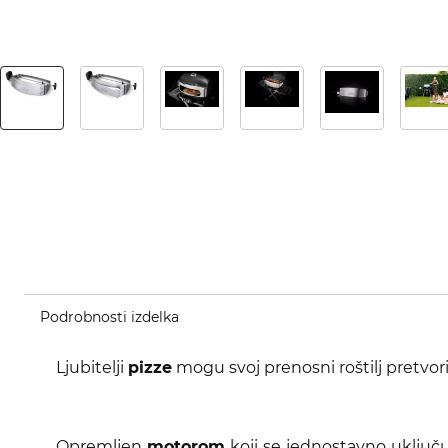
Podrobnosti izdelka
Ljubitelji
pizze
mogu svoj prenosni roštilj pretvor
Opremljen
motorom
koji se jednostavno uključ