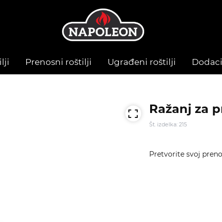
lji
Prenosni roštilji
Ugrađeni roštilji
Dodac
Ražanj za p
Št. izdelka: 215
Pretvorite svoj prenos