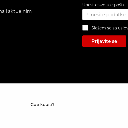
Unesite svoju e-poštu
ima i aktuelnim
Slažem se sa uslo
Prijavite se
Gde kupiti?