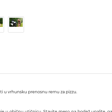
iti u vrhunsku prenosnu rernu za pizzu.
uje u običnu utičnicu. Stavite meso na bodež upalite