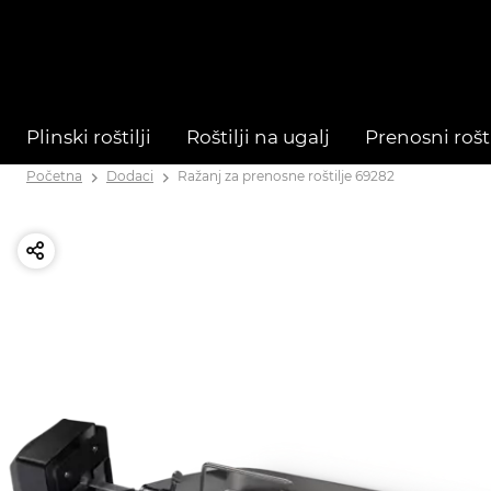
Plinski roštilji
Roštilji na ugalj
Prenosni rošti
Početna
Dodaci
Ražanj za prenosne roštilje 69282