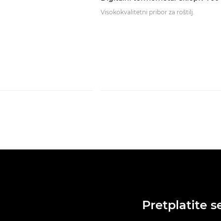
Visokokvalitetni pribor za roštilj.
Pretplatite s