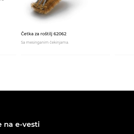
Četka za roštilj 62062
Sa mesinganim čekinjama.
e na e-vesti