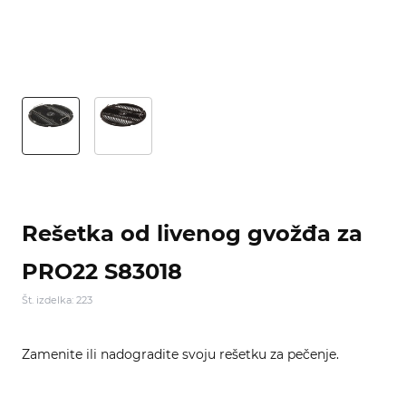
Rešetka od livenog gvožđa za
PRO22 S83018
Št. izdelka: 223
Zamenite ili nadogradite svoju rešetku za pečenje.