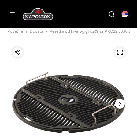
Početna
Dodaci
Rešetka od livenog gvožđa za PRO22 S83018