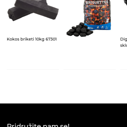
Kokos briketi 10kg 67301
Dig
skl
Pridružite nam se!