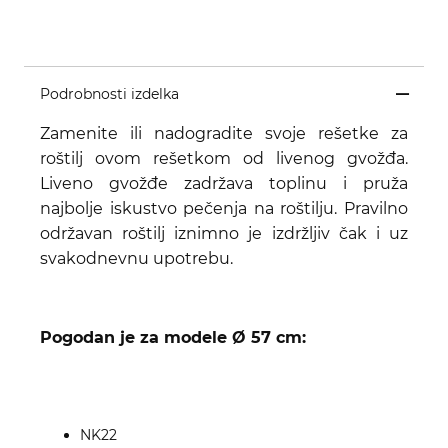
Podrobnosti izdelka
Zamenite ili nadogradite svoje rešetke za
roštilj ovom rešetkom od livenog gvožđa.
Liveno gvožđe zadržava toplinu i pruža
najbolje iskustvo pečenja na roštilju. Pravilno
održavan roštilj iznimno je izdržljiv čak i uz
svakodnevnu upotrebu.
Pogodan je za modele
Ø 57 cm
:
NK22