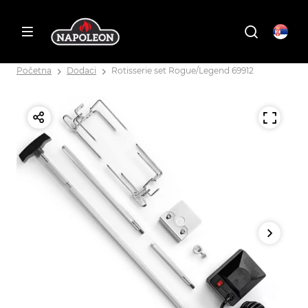
Početna
Dodaci
Rotisserie set Rogue/Legend 69912