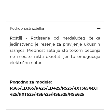
Podrobnosti izdelka
Roštilj - Rotisserie od nerđajućeg čelika
jedinstveno je rešenje za pravljenje ukusnih
ražnjića. Prednost seta je što tokom pečenja
ne morate ništa okretati jer to omogućuje
električni motor.
Pogodno za modele:
R365/LD365/R425/LD425/R525/RXT365/RXT
425/RXT525/RSE425/RSE525/RSE625