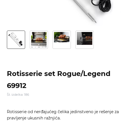
Rotisserie set Rogue/Legend
69912
Št. izdelka: 186
Rotisserie od nerđajućeg čelika jedinstveno je rešenje za
pravljenje ukusnih ražnjića.