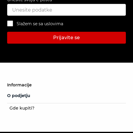
Slažem se sa uslovima
Prijavite se
Informacije
O podjetju
Gde kupiti?