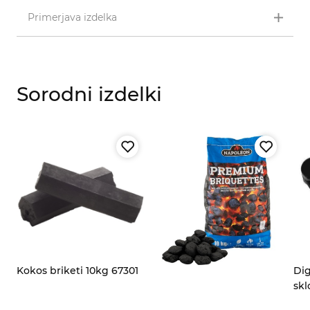
Primerjava izdelka
Sorodni izdelki
Kokos briketi 10kg 67301
Dig
skl