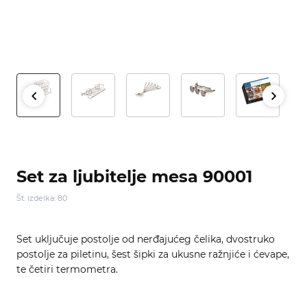
Set za ljubitelje mesa 90001
Št. izdelka: 80
Set uključuje postolje od nerđajućeg čelika, dvostruko
postolje za piletinu, šest šipki za ukusne ražnjiće i ćevape,
te četiri termometra.