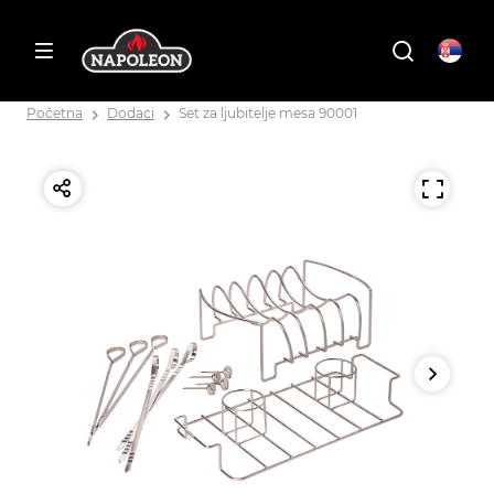
Početna
Dodaci
Set za ljubitelje mesa 90001