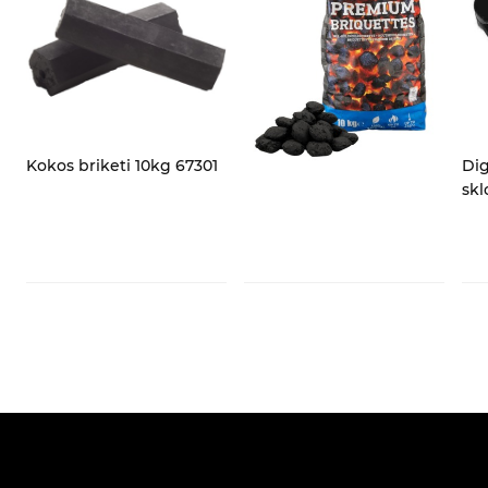
Kokos briketi 10kg 67301
Dig
skl