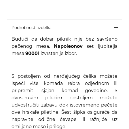
Podrobnosti izdelka
Budući da dobar piknik nije bez savršeno
pečenog mesa,
Napoleonov
set ljubitelja
mesa
90001
izvrstan je izbor.
S postoljem od nerđajućeg čelika možete
ispeći više komada rebra odjednom ili
pripremiti sjajan komad govedine. S
dvostrukim pilećim postoljem možete
udvostručiti zabavu dok istovremeno pečete
dve hrskafe piletine. Šest šipka osiguraće da
napravite odlične ćevape ili ražnjiće uz
omiljeno meso i priloge.