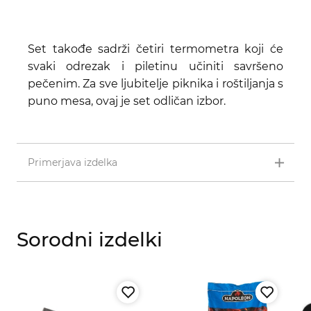
Set takođe sadrži četiri termometra koji će
svaki odrezak i piletinu učiniti savršeno
pečenim. Za sve ljubitelje piknika i roštiljanja s
puno mesa, ovaj je set odličan izbor.
Primerjava izdelka
Sorodni izdelki