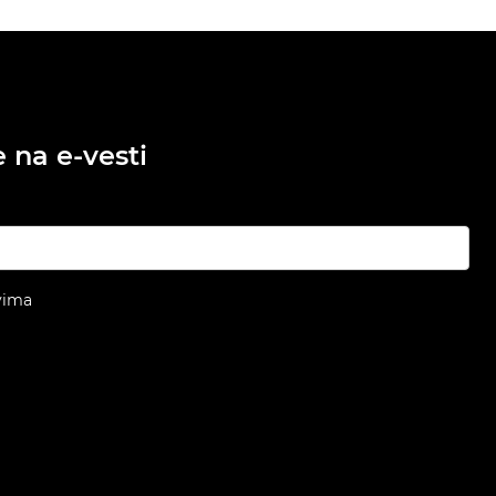
e na e-vesti
vima