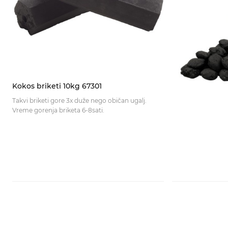
Kokos briketi 10kg 67301
Takvi briketi gore 3x duže nego običan ugalj.
Vreme gorenja briketa 6-8sati.