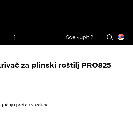
i
Gde kupiti?
rivač za plinski roštilj PRO825
gućuju protok vazduha.