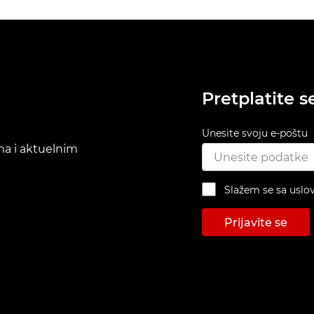
Pretplatite s
Unesite svoju e-poštu
ima i aktuelnim
Slažem se sa uslo
Prijavite se