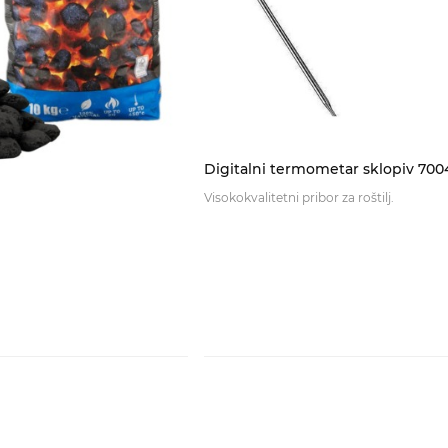
Digitalni termometar sklopiv 700
Visokokvalitetni pribor za roštilj.