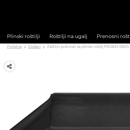
Plinski roštilji
Roštilji na ugalj
Prenosni rošti
Početna
Dodaci
Zaštitni pokrivač za plinski roštilj PRO825 61825