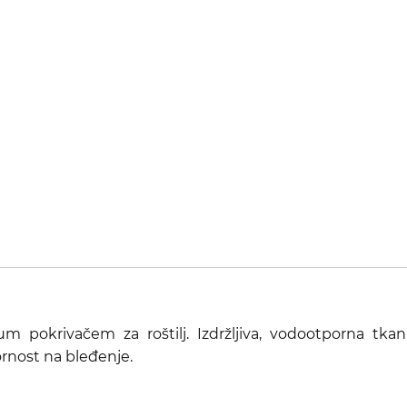
 pokrivačem za roštilj. Izdržljiva, vodootporna tkani
rnost na bleđenje.