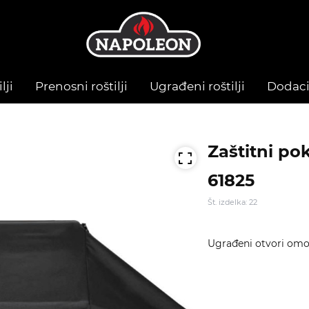
lji
Prenosni roštilji
Ugrađeni roštilji
Dodac
Zaštitni pok
61825
Št. izdelka: 22
Ugrađeni otvori omo