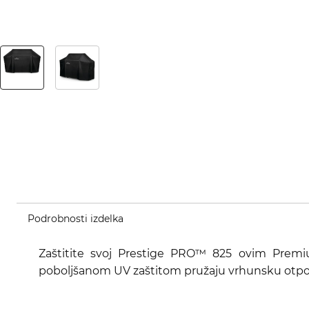
Podrobnosti izdelka
Zaštitite svoj Prestige PRO™ 825 ovim Premium
poboljšanom UV zaštitom pružaju vrhunsku otpo