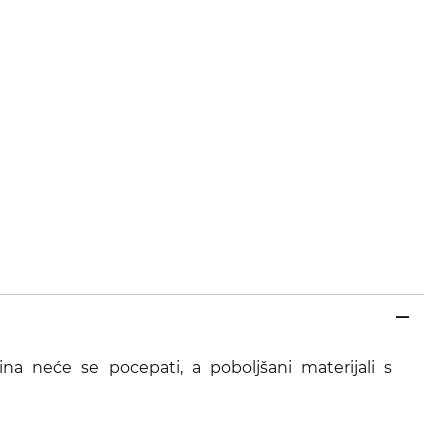
na neće se pocepati, a poboljšani materijali s