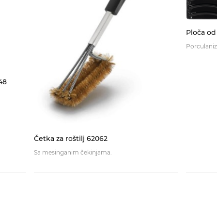
Ploča od
Porculaniz
48
Četka za roštilj 62062
Sa mesinganim čekinjama.