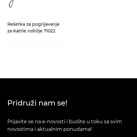
Rešetka za pogrijavanje
za Kattle roštilje 71022
Pridruži nam se!
Prijavite se na e-novosti i budite u toku sa svim
novostima i aktualnim ponudama!