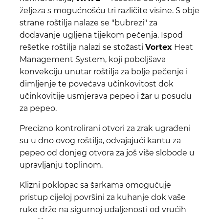
željeza s mogućnošću tri različite visine. S obje
strane roštilja nalaze se "bubrezi" za
dodavanje ugljena tijekom pečenja. Ispod
rešetke roštilja nalazi se stožasti
Vortex
Heat
Management System, koji poboljšava
konvekciju unutar roštilja za bolje pečenje i
dimljenje te povećava učinkovitost dok
učinkovitije usmjerava pepeo i žar u posudu
za pepeo.
Precizno kontrolirani otvori za zrak ugrađeni
su u dno ovog roštilja, odvajajući kantu za
pepeo od donjeg otvora za još više slobode u
upravljanju toplinom.
Klizni poklopac sa šarkama omogućuje
pristup cijeloj površini za kuhanje dok vaše
ruke drže na sigurnoj udaljenosti od vrućih