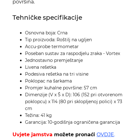
površina.
Tehničke specifikacije
Osnovna boja: Crna
Tip proizvoda: Roštilj na ugljen
Accu-probe termometar
Poseban sustav za raspodjelu zraka - Vortex
Jednostavno premještanje
Livena rešetka
Podesiva rešetka na tri visine
Poklopac na šarkama
Promjer kuhalne površine: 57 cm
Dimenzije (V x Š x D): 106 (152 pri otvorenom
poklopcu) x 114 (80 pri sklopljenoj polici) x 73
cm
Težina: 41 kg
Garancija: 10-godišnja ograničena garancija
Uvjete jamstva
možete pronaći
OVDJE
.