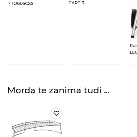
CART-3
PRO605CSS
Roš
LE
Morda te zanima tudi ...