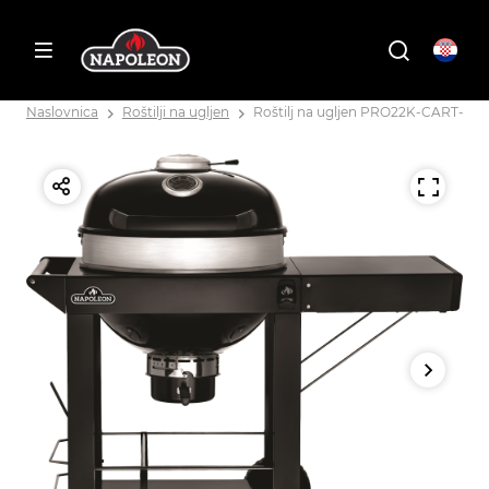
Naslovnica
Roštilji na ugljen
Roštilj na ugljen PRO22K-CART-3