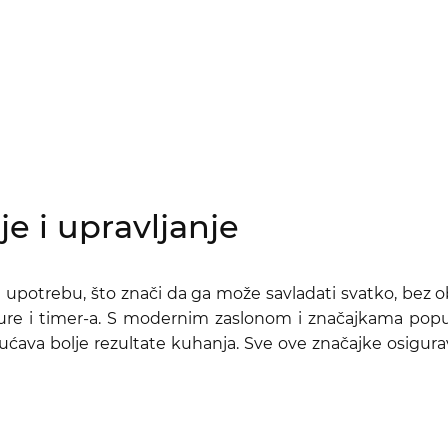
e i upravljanje
vnu upotrebu, što znači da ga može savladati svatko, bez
e i timer-a. S modernim zaslonom i značajkama poput 
ućava bolje rezultate kuhanja. Sve ove značajke osigur