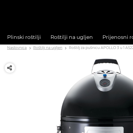
Plinski roštilji
Roštilji na ugljen
Prijenosni ro
Naslovnica
Roštilji na ugljen
Roštilj za pušnicu APOLLO 3 u 1 AS