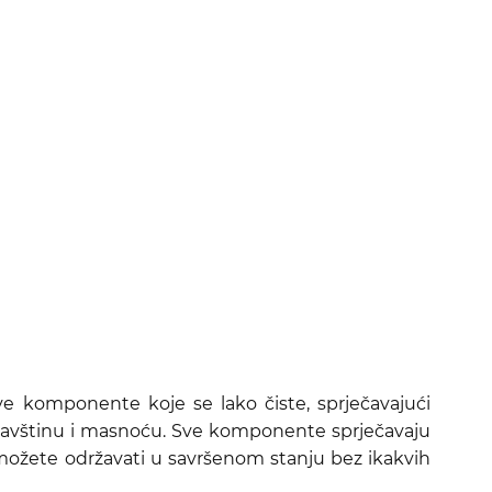
ive komponente koje se lako čiste, sprječavajući
rljavštinu i masnoću. Sve komponente sprječavaju
j možete održavati u savršenom stanju bez ikakvih