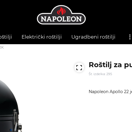
štilji
Električki roštilji
Ugradbeni roštilji
22K
Roštilj za 
Št. izdelka: 295
Napoleon Apollo 22 je 