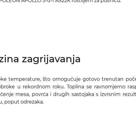
NAPOLEON APOLLO 3-u-1 AS22K roštiljem za pušnicu:
zina zagrijavanja
visoke temperature, što omogućuje gotovo trenutan po
i obroke u rekordnom roku. Toplina se ravnomjerno ras
enje mesa, povrća i drugih sastojaka s izvrsnim rezult
u, poput odrezaka.