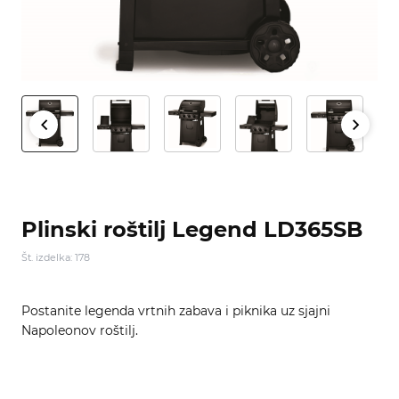
Plinski roštilj Legend LD365SB
Št. izdelka: 178
Postanite legenda vrtnih zabava i piknika uz sjajni
Napoleonov roštilj.