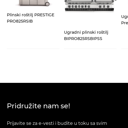
Plinski roštilj PRESTIGE
Ugr
PRO825RSIB
Pr
Ugradni plinski roštilj
BIPRO825RSBIPSS
Pridružite nam se!
Prijavite se za e-vesti i budite u toku sa svim