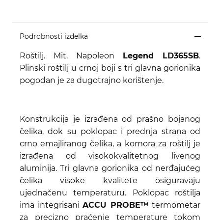
Podrobnosti izdelka
Roštilj. Mit. Napoleon
Legend LD365SB
.
Plinski roštilj u crnoj boji s tri glavna gorionika
pogodan je za dugotrajno korištenje.
Konstrukcija je izrađena od prašno bojanog
čelika, dok su poklopac i prednja strana od
crno emajliranog čelika, a komora za roštilj je
izrađena od visokokvalitetnog livenog
aluminija. Tri glavna gorionika od nerđajućeg
čelika visoke kvalitete osiguravaju
ujednačenu temperaturu. Poklopac roštilja
ima integrisani
ACCU PROBE™
termometar
za precizno praćenje temperature tokom