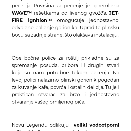
pečenja. Površina za pečenje je opremljena
WAVE™
rešetkama od livenog gvožđa.
JET-
FIRE ignition™
omogućuje jednostavno,
odvojeno paljenje gorionika.
Ugradite plinsku
bocu sa zadnje strane, što olakšava instalaciju.
Obe bočne police za roštilj prikladne su za
spremanje posuđa, pribora ili drugih stvari
koje su nam potrebne tokom pečenja. Na
levoj polici nalazimo plinski gorionik pogodan
za kuvanje kafe, povrća i ostalih delicija. Tu je i
praktičan otvarač za brzo i jednostavno
otvaranje vašeg omiljenog pića.
Novu Legendu odlikuju i
veliki vodootporni