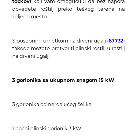
točkovi
koji vam omogućuju da bez napora
dovedete roštilj preko teškog terena na
željeno mesto.
S posebnim umetkom na drveni ugalj (
67732
)
takođe možete pretvoriti plinski roštilj u roštilj
na drveni ugalj.
3 gorionika sa ukupnom snagom 15 kW
3 gorionika od nerđajućeg čelika
1 bočni plinski gorionik 3 kW