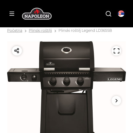
Početna
Plinski roštilji
Plinski roštilj Legend LD365SB