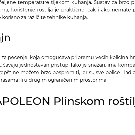
eljene temperature tijekom kuhanja. Sustav za brzo 
ama, korištenje roštilja je praktično, čak i ako nema
 korisno za različite tehnike kuhanja.
ajn
za pečenje, koja omogućava pripremu većih količina hra
ućavaju jednostavan pristup. Iako je snažan, ima kompa
epštine možete brzo pospremiti, jer su sve police i lad
terasama ili u drugim ograničenim prostorima.
APOLEON Plinskom roštil