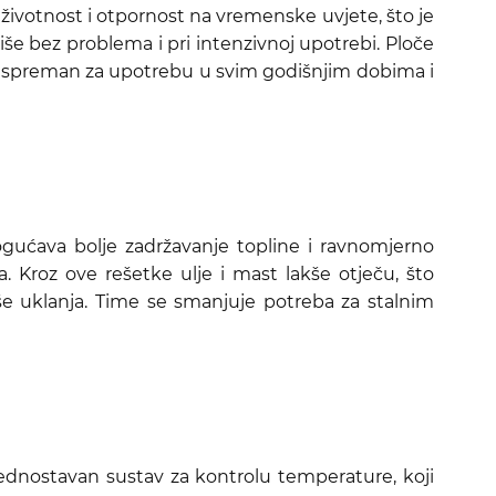
 životnost i otpornost na vremenske uvjete, što je
iše bez problema i pri intenzivnoj upotrebi. Ploče
tilj spreman za upotrebu u svim godišnjim dobima i
gućava bolje zadržavanje topline i ravnomjerno
 Kroz ove rešetke ulje i mast lakše otječu, što
še uklanja. Time se smanjuje potreba za stalnim
 jednostavan sustav za kontrolu temperature, koji