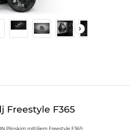
j Freestyle F365
N Plinskim roštiljem Freestyle F365: