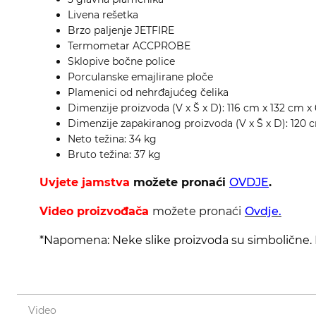
Livena rešetka
Brzo paljenje JETFIRE
Termometar ACCPROBE
Sklopive bočne police
Porculanske emajlirane ploče
Plamenici od nehrđajućeg čelika
Dimenzije proizvoda (V x Š x D): 116 cm x 132 cm 
Dimenzije zapakiranog proizvoda (V x Š x D): 120
Neto težina: 34 kg
Bruto težina: 37 kg
Uvjete jamstva
možete pronaći
OVDJE
.
Video proizvođača
možete pronaći
Ovdje.
*Napomena: Neke slike proizvoda su simbolične. D
Video