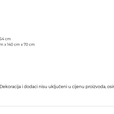
x 64 cm
 cm x 140 cm x 70 cm
ekoracija i dodaci nisu uključeni u cijenu proizvoda, os