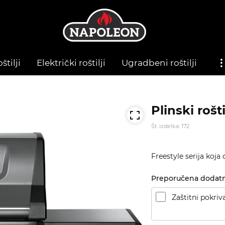
štilji
Električki roštilji
Ugradbeni roštilji
Plinski rošt
Št. izdelka: 172
Freestyle serija koja
Preporučena dodat
Zaštitni pokriv