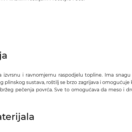
ja
ava izvrsnu i ravnomjernu raspodjelu topline. Ima sna
 plinskog sustava, roštilj se brzo zagrijava i omoguću
bržeg pečenja povrća. Sve to omogućava da meso i drug
aterijala