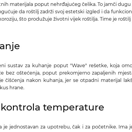
tnih materijala poput nehrđajućeg čelika. To jamči dugu
ćuje da roštilj zadrži svoj estetski izgled i da funkcion
oroziju, što produžuje životni vijek roštilja. Time je roš
hanje
veni sustav za kuhanje poput "Wave" rešetke, koja omo
e bez oštećenja, poput prekomjerno zapaljenih mjesta.
e čišćenja nakon kuhanja, jer se otpadni materijal lak
okus hrane.
 kontrola temperature
 da je jednostavan za upotrebu, čak i za početnike. Ima