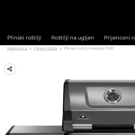
Plinski roštilji
Roštilji na ugljen
Prijenosni ro
Naslovnica
Plinski roštilji
Plinski roštilj Freestyle F365