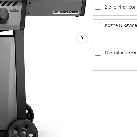
2-dijelni pribor
Kožne rukavice
Digitalni term