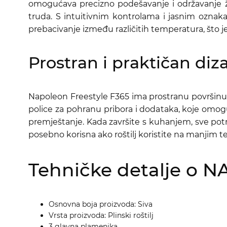
omogućava precizno podešavanje i održavanje ž
truda. S intuitivnim kontrolama i jasnim oznak
prebacivanje između različitih temperatura, što je
Prostran i praktičan diz
Napoleon Freestyle F365 ima prostranu površinu 
police za pohranu pribora i dodataka, koje omog
premještanje. Kada završite s kuhanjem, sve potr
posebno korisna ako roštilj koristite na manjim 
Tehničke detalje o N
Osnovna boja proizvoda: Siva
Vrsta proizvoda: Plinski roštilj
3 glavna plamenika