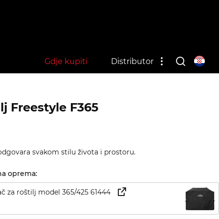
Gdje kupiti
Distributor
ilj Freestyle F365
 odgovara svakom stilu života i prostoru.
na oprema:
ač za roštilj model 365/425 61444