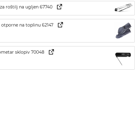
 za roštilj na ugljen 67740
 otporne na toplinu 62147
ometar sklopiv 70048