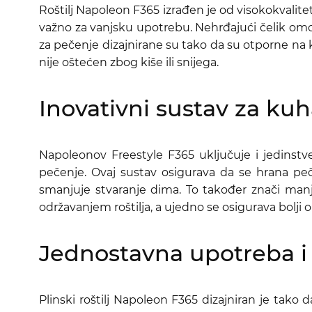
Roštilj Napoleon F365 izrađen je od visokokvalite
važno za vanjsku upotrebu. Nehrđajući čelik omogu
za pečenje dizajnirane su tako da su otporne na k
nije oštećen zbog kiše ili snijega.
Inovativni sustav za ku
Napoleonov Freestyle F365 uključuje i jedinst
pečenje. Ovaj sustav osigurava da se hrana peč
smanjuje stvaranje dima. To također znači manj
održavanjem roštilja, a ujedno se osigurava bolji 
Jednostavna upotreba i
Plinski roštilj Napoleon F365 dizajniran je tako