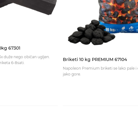
0kg 67301
 3x duže nego običan ugljen.
Briketi 10 kg PREMIUM 67104
Vrijeme gorjenja briketa 6-8sati.
Napoleon Premium briketi se lako pale i 
jako gore.