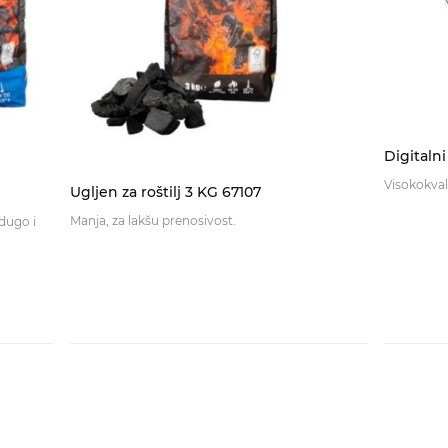
Digitaln
Visokokvali
Ugljen za roštilj 3 KG 67107
Manja, za lakšu prenosivost.
dugo i