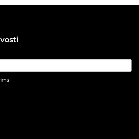
vosti
vima