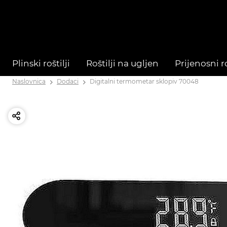
Plinski roštilji
Roštilji na ugljen
Prijenosni ro
Naslovnica
Dodaci
Digitalni termometar sklopiv 70048