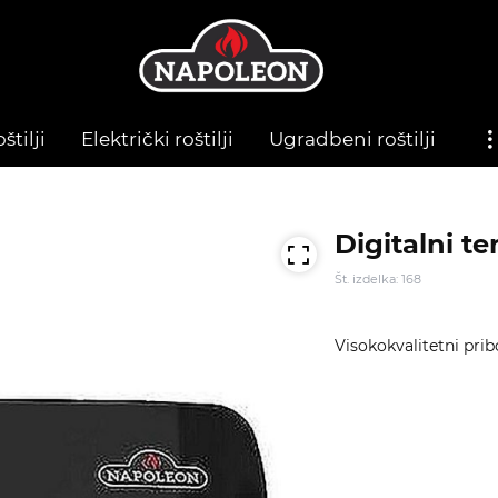
štilji
Električki roštilji
Ugradbeni roštilji
Digitalni t
Št. izdelka: 168
Visokokvalitetni pribo