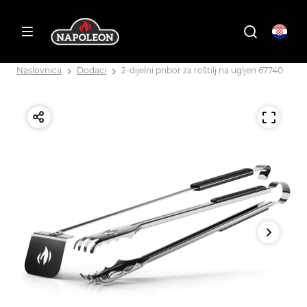
Naslovnica
Dodaci
2-dijelni pribor za roštilj na ugljen 67740