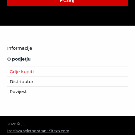
Pošalji
Informacije
O podjetju
Gdje kupiti
Distributor
Povijest
2026 © , , , .
Izdelava spletne strani: Sitexo.com