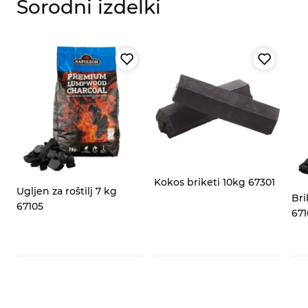
Sorodni izdelki
za
Kokos briketi 10kg 67301
Ugljen za roštilj 7 kg
Bri
67105
671