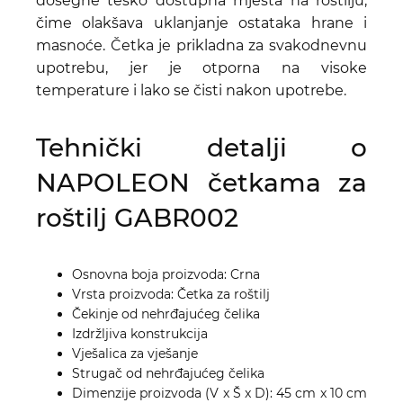
dosegne teško dostupna mjesta na roštilju,
čime olakšava uklanjanje ostataka hrane i
masnoće. Četka je prikladna za svakodnevnu
upotrebu, jer je otporna na visoke
temperature i lako se čisti nakon upotrebe.
Tehnički detalji o
NAPOLEON četkama za
roštilj GABR002
Osnovna boja proizvoda: Crna
Vrsta proizvoda: Četka za roštilj
Čekinje od nehrđajućeg čelika
Izdržljiva konstrukcija
Vješalica za vješanje
Strugač od nehrđajućeg čelika
Dimenzije proizvoda (V x Š x D): 45 cm x 10 cm