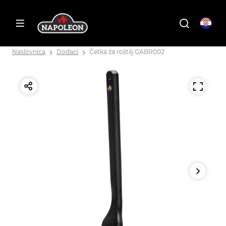
Naslovnica
Dodaci
Četka za roštilj GABR002