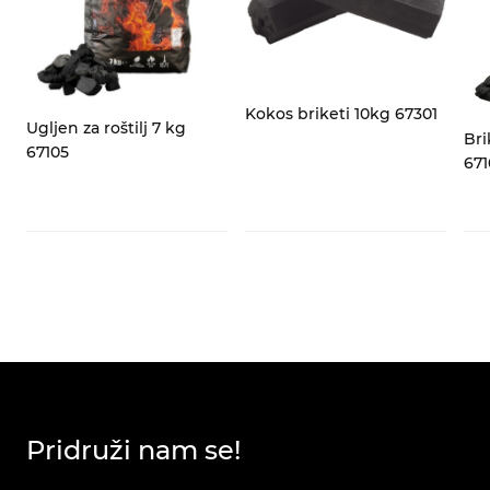
za
Kokos briketi 10kg 67301
Ugljen za roštilj 7 kg
Bri
67105
671
Pridruži nam se!