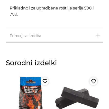
Prikladno i za ugradbene roštilje serije 500 i
700.
Primerjava izdelka
Sorodni izdelki