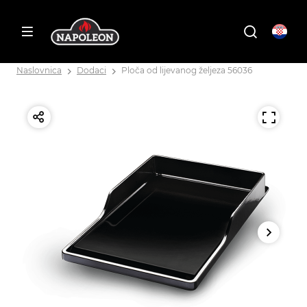
Naslovnica
Dodaci
Ploča od lijevanog željeza 56036