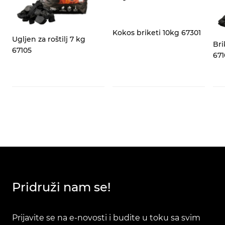
za
Kokos briketi 10kg 67301
Ugljen za roštilj 7 kg
Bri
67105
671
Pridruži nam se!
Prijavite se na e-novosti i budite u toku sa svim