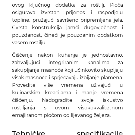
ovog ključnog dodatka za roštilj. Ploča
osigurava izvrstan prijenos i raspodjelu
topline, pružajući savršeno pripremljena jela.
Čvrsta konstrukcija jamči dugovječnost i
pouzdanost, čineći je pouzdanim dodatkom
vašem roštilju.
Čišćenje nakon kuhanja je jednostavno,
zahvaljujući integriranim kanalima za
sakupljanje masnoće koji učinkovito skupljaju
višak masnoće i sprječavaju izbijanje plamena.
Provedite više vremena uživajući u
kulinarskim kreacijama i manje vremena
čišćenju. Nadogradite svoje iskustvo
roštiljanja s ovom visokokvalitetnom
emajliranom pločom od lijevanog željeza.
Tehničke specifikacije