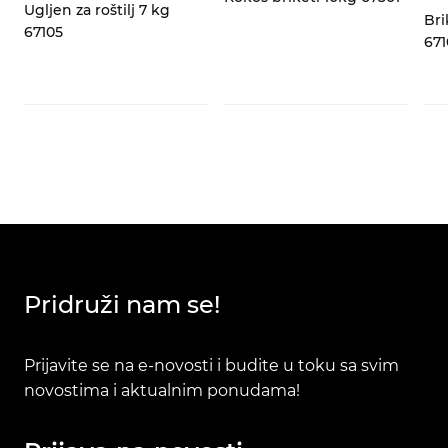
Ugljen za roštilj 7 kg
Bri
67105
671
Pridruži nam se!
Prijavite se na e-novosti i budite u toku sa svim
novostima i aktualnim ponudama!