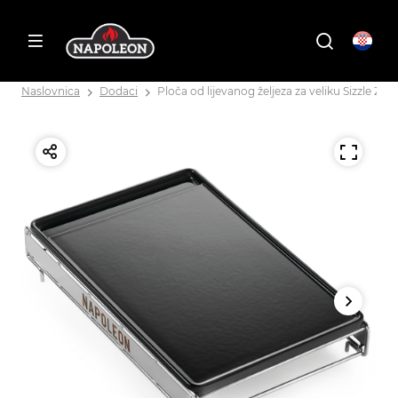
Naslovnica
Dodaci
Ploča od lijevanog željeza za veliku Sizzle Zo