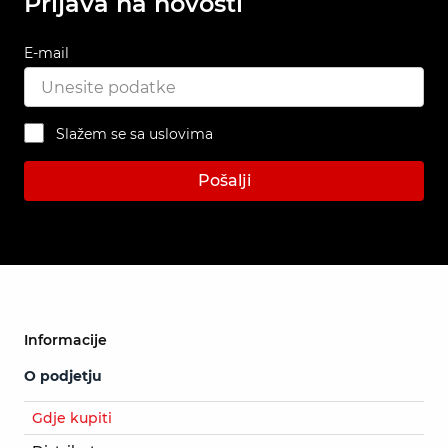
Prijava na novosti
E-mail
Slažem se sa uslovima
Pošalji
Informacije
O podjetju
Gdje kupiti