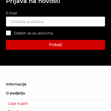
Prijava na novosti
E-mail
Slažem se sa uslovima
Pošalji
Informacije
O podjetju
Gdje kupiti