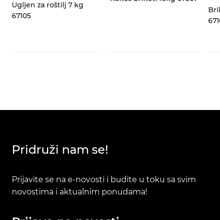
Ugljen za roštilj 7 kg
Bri
67105
671
Pridruži nam se!
Prijavite se na e-novosti i budite u toku sa svim
novostima i aktualnim ponudama!