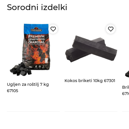
Sorodni izdelki
za
Kokos briketi 10kg 67301
Ugljen za roštilj 7 kg
Bri
67105
671