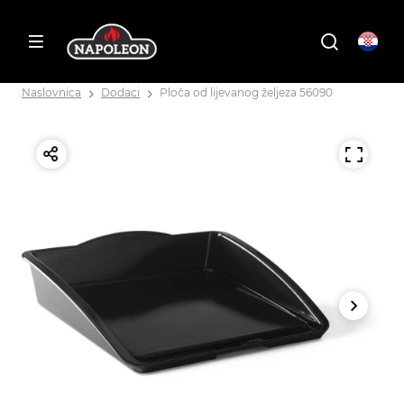
Naslovnica
Dodaci
Ploča od lijevanog željeza 56090