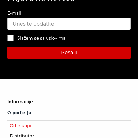
E-mail
Slažem se sa uslovima
Pošalji
Informacije
O podjetju
Gdje kupiti
Distributor