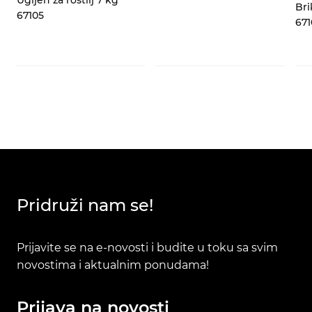
Ugljen za roštilj 7 kg
Bri
67105
671
Pridruži nam se!
Prijavite se na e-novosti i budite u toku sa svim
novostima i aktualnim ponudama!
Prijava na novosti