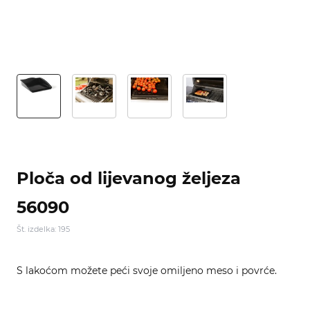
Ploča od lijevanog željeza
56090
Št. izdelka: 195
S lakoćom možete peći svoje omiljeno meso i povrće.