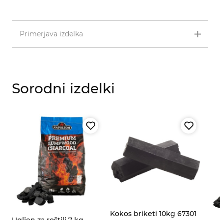
Primerjava izdelka
Sorodni izdelki
za
Kokos briketi 10kg 67301