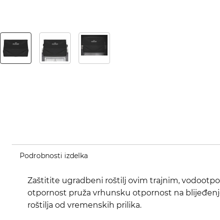
Podrobnosti izdelka
Zaštitite ugradbeni roštilj ovim trajnim, vodoot
otpornost pruža vrhunsku otpornost na blijeđenj
roštilja od vremenskih prilika.