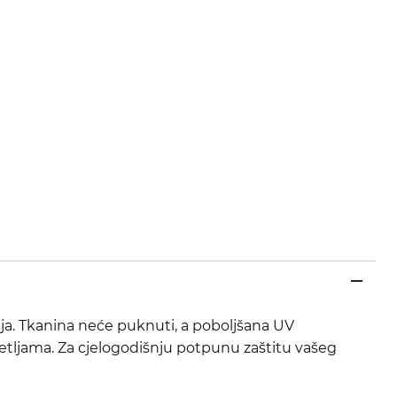
lja. Tkanina neće puknuti, a poboljšana UV
tljama. Za cjelogodišnju potpunu zaštitu vašeg