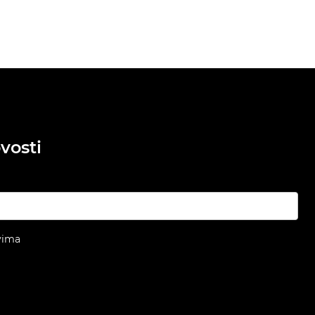
vosti
vima