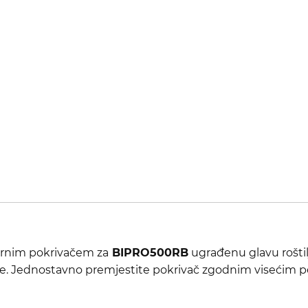
pornim pokrivačem za
BIPRO500RB
ugrađenu glavu rošti
e. Jednostavno premjestite pokrivač zgodnim visećim pe