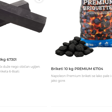
0kg 67301
 3x duže nego običan ugljen.
Briketi 10 kg PREMIUM 67104
Vrijeme gorjenja briketa 6-8sati.
Napoleon Premium briketi se lako pale i 
jako gore.