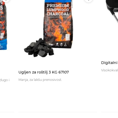
Digitaln
Visokokvali
Ugljen za roštilj 3 KG 67107
Manja, za lakšu prenosivost.
dugo i