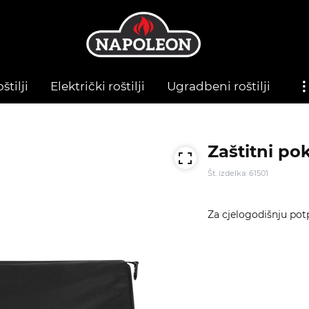
štilji
Električki roštilji
Ugradbeni roštilji
Zaštitni po
Št. izdelka: 61501
Za cjelogodišnju potp