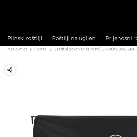
Plinski roštilji
Roštilji na ugljen
Prijenosni ro
Naslovnica
Dodaci
Zaštitni pokrivač za roštilj BIPRO500RB 61501