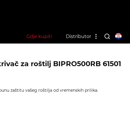
Gdje kupiti
Distributor
krivač za roštilj BIPRO500RB 61501
unu zaštitu vašeg roštilja od vremenskih prilika.