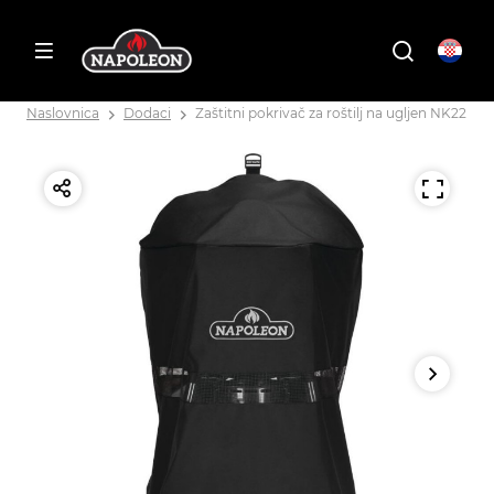
Naslovnica
Dodaci
Zaštitni pokrivač za roštilj na ugljen NK22 i P