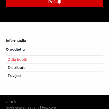
Pošalji
Informacije
O podjetju
Gdje kupiti
Distributor
Povijest
2026 © , , , .
Izdelava spletne strani: Sitexo.com