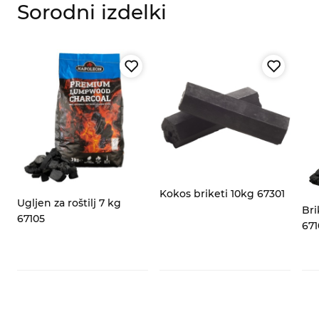
Sorodni izdelki
za
Kokos briketi 10kg 67301
Ugljen za roštilj 7 kg
Bri
67105
671