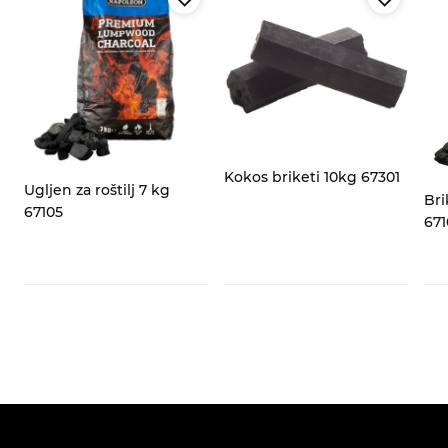
za
Kokos briketi 10kg 67301
Ugljen za roštilj 7 kg
Bri
67105
671