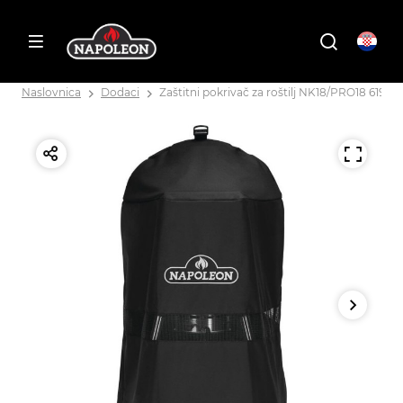
Naslovnica
Dodaci
Zaštitni pokrivač za roštilj NK18/PRO18 61914