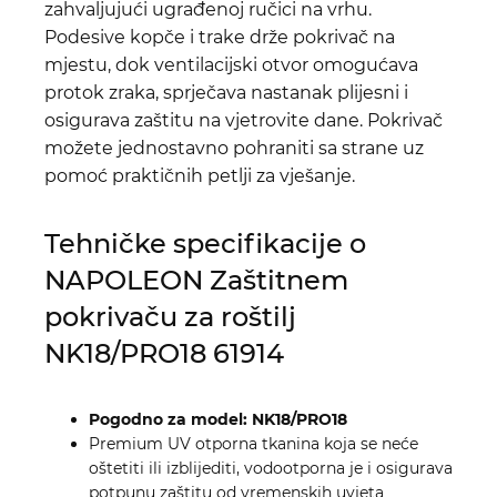
zahvaljujući ugrađenoj ručici na vrhu.
Podesive kopče i trake drže pokrivač na
mjestu, dok ventilacijski otvor omogućava
protok zraka, sprječava nastanak plijesni i
osigurava zaštitu na vjetrovite dane. Pokrivač
možete jednostavno pohraniti sa strane uz
pomoć praktičnih petlji za vješanje.
Tehničke specifikacije o
NAPOLEON Zaštitnem
pokrivaču za roštilj
NK18/PRO18 61914
Pogodno za model: NK18/PRO18
Premium UV otporna tkanina koja se neće
oštetiti ili izblijediti, vodootporna je i osigurava
potpunu zaštitu od vremenskih uvjeta